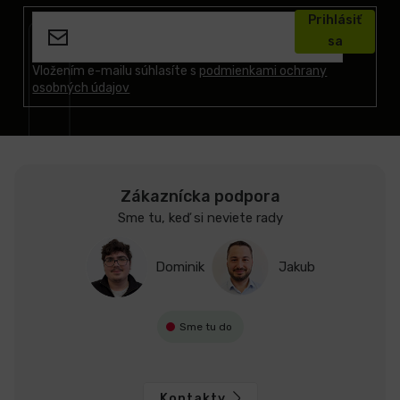
á
Prihlásiť
p
sa
ä
t
Vložením e-mailu súhlasíte s
podmienkami ochrany
osobných údajov
i
e
Zákaznícka podpora
Sme tu, keď si neviete rady
Dominik
Jakub
Sme tu do
Kontakty