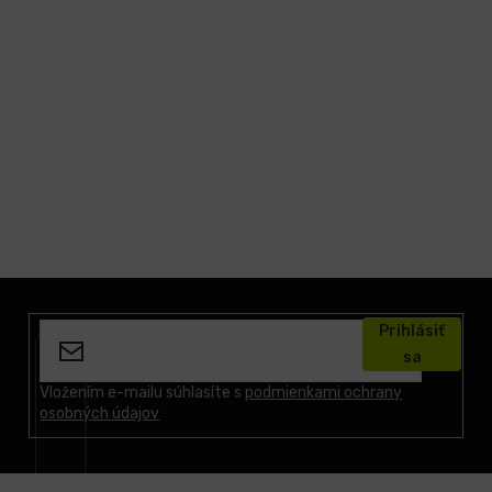
Z
á
Prihlásiť
p
sa
ä
t
Vložením e-mailu súhlasíte s
podmienkami ochrany
osobných údajov
i
e