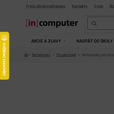
Prejsť
Prečo dôverovať repasu
Kontakty
O nás
Bl
na
obsah
AKCIE A ZĽAVY
NASPÄŤ DO ŠKOLY
Notebooky
Študentské
Notebooky pre št