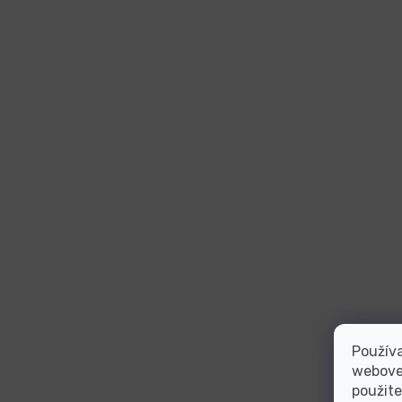
Používa
webovej
použite