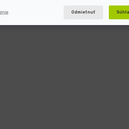
enie
Odmietnuť
Súhl