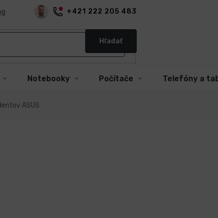
+421 222 205 483
og
Hľadať
Notebooky
Počítače
Telefóny a ta
udentov ASUS