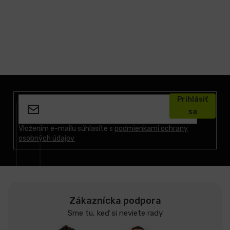
Z
á
Prihlásiť
p
sa
ä
t
Vložením e-mailu súhlasíte s
podmienkami ochrany
osobných údajov
i
e
Zákaznícka podpora
Sme tu, keď si neviete rady