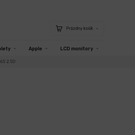
Prázdny košík
Nákupný
košík
blety
Apple
LCD monitory
Príslušen
/6S 2.5D