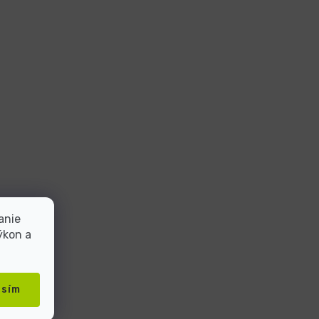
anie
ýkon a
asím