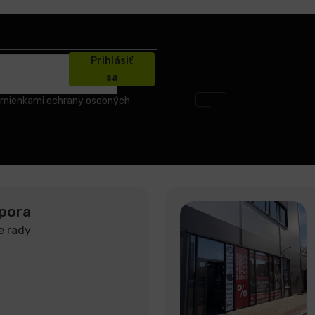
Prihlásiť
sa
mienkami ochrany osobných
pora
e rady