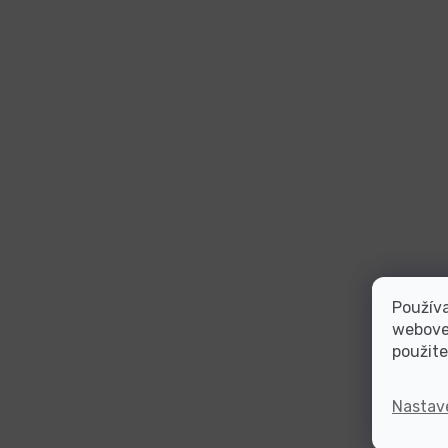
Používa
webovej
použite
Nastav