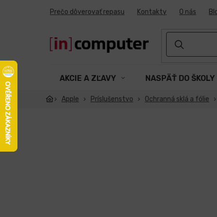
Prejsť
Prečo dôverovať repasu
Kontakty
O nás
Bl
na
obsah
AKCIE A ZĽAVY
NASPÄŤ DO ŠKOLY
Apple
Príslušenstvo
Ochranná sklá a fólie