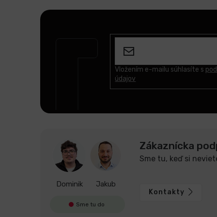
Z
á
p
ä
t
Vložením e-mailu súhlasíte s
pod
údajov
i
e
Zákaznícka pod
Sme tu, keď si neviet
Dominik
Jakub
Kontakty
Sme tu do