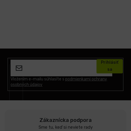
Z
á
Prihlásiť
p
sa
ä
t
Vložením e-mailu súhlasíte s
podmienkami ochrany
osobných údajov
i
e
Zákaznícka podpora
Sme tu, keď si neviete rady