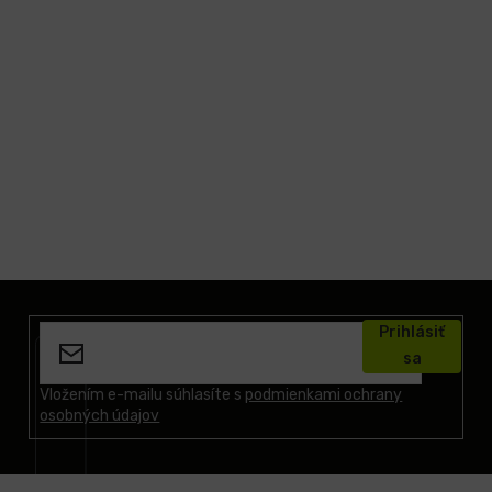
Z
á
Prihlásiť
p
sa
ä
t
Vložením e-mailu súhlasíte s
podmienkami ochrany
osobných údajov
i
e