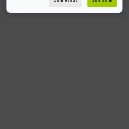
Odmietnuť
Súhlasím