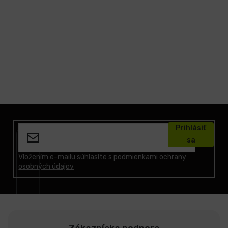
Z
á
Prihlásiť
p
sa
ä
t
Vložením e-mailu súhlasíte s
podmienkami ochrany
osobných údajov
i
e