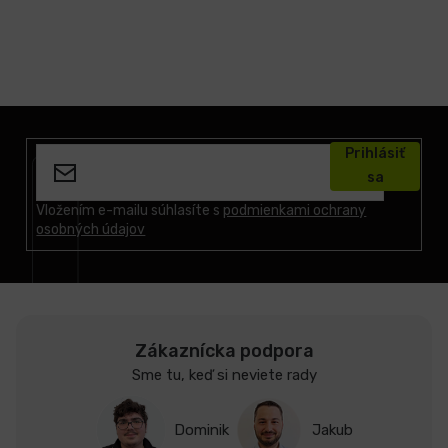
Z
á
Prihlásiť
p
sa
ä
t
Vložením e-mailu súhlasíte s
podmienkami ochrany
osobných údajov
i
e
Zákaznícka podpora
Sme tu, keď si neviete rady
Dominik
Jakub