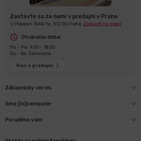
Zastavte sa za nami v predajni v Prahe
U Pekáren 1644/1a, 102 00 Praha.
Zobraziť na mape
Otváracia doba:
Po - Pia: 9:00 - 18:00
So - Ne: Zatvorené
Viac o predajni
Zákaznícky servis
Sme [in]computer
Poradíme vám
Staňte sa našimi fanúšikmi