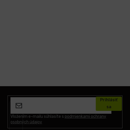
Z
á
Prihlásiť
p
sa
ä
t
Vložením e-mailu súhlasíte s
podmienkami ochrany
osobných údajov
i