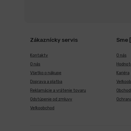
Zákaznícky servis
Sme 
Kontakty
O nás
O nás
Hodnote
Všetko o nákupe
Kariéra
Doprava a platba
Veľkoo
Reklamácie a vrátenie tovaru
Obchod
Odstúpenie od zmluvy
Ochran
Veľkoobchod