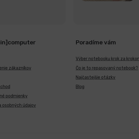
[in]computer
Poradíme vám
Výber notebooku krok za kroko
nie zákazníkov
Čo je to repasovaný notebook?
Najčastejšie otázky
bchod
Blog
né podmienky
a osobných údajov