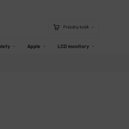
Prázdny košík
Nákupný
košík
blety
Apple
LCD monitory
Príslušen