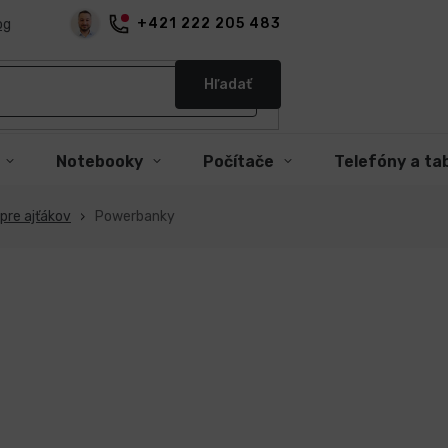
+421 222 205 483
og
Hľadať
Notebooky
Počítače
Telefóny a ta
pre ajťákov
Powerbanky