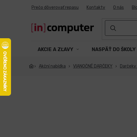
Prejsť
Prečo dôverovať repasu
Kontakty
O nás
Bl
na
obsah
AKCIE A ZĽAVY
NASPÄŤ DO ŠKOLY
Akční nabídka
VIANOČNÉ DARČEKY
Darčeky 