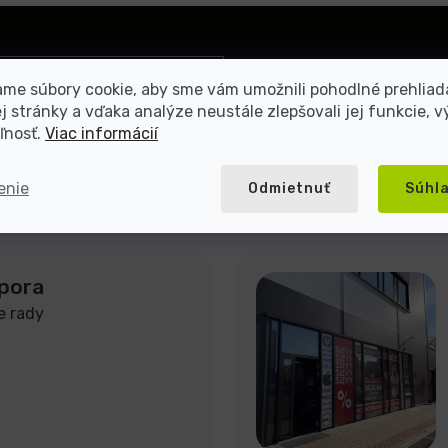
Prihlásiť
me súbory cookie, aby sme vám umožnili pohodlné prehliad
sa
 stránky a vďaka analýze neustále zlepšovali jej funkcie, v
mienkami ochrany osobných
ľnosť.
Viac informácií
enie
Odmietnuť
Súhl
pora
e rady