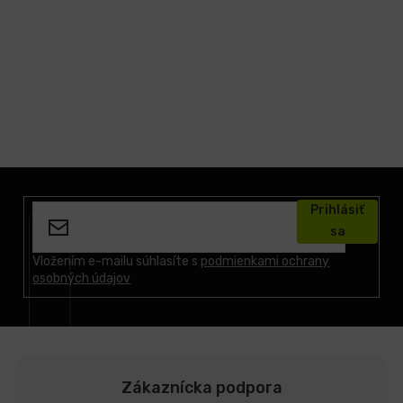
Z
á
Prihlásiť
p
sa
ä
t
Vložením e-mailu súhlasíte s
podmienkami ochrany
osobných údajov
i
e
Zákaznícka podpora