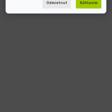
Odmietnuť
Súhlasím