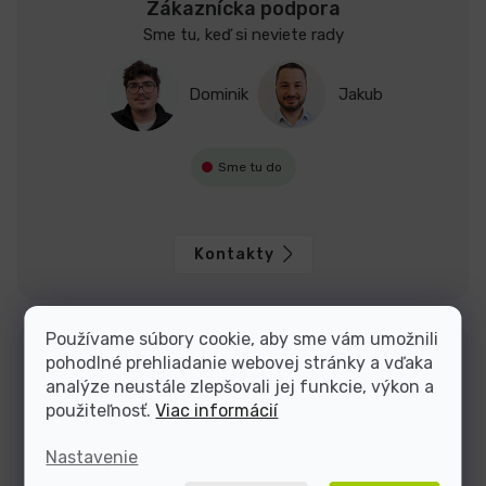
Zákaznícka podpora
Sme tu, keď si neviete rady
Dominik
Jakub
Sme tu do
Kontakty
Používame súbory cookie, aby sme vám umožnili
pohodlné prehliadanie webovej stránky a vďaka
analýze neustále zlepšovali jej funkcie, výkon a
použiteľnosť.
Viac informácií
Nastavenie