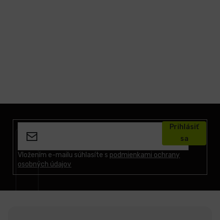
LCD
monitory
Príslušenstvo
Značky
Z
á
Prihlásiť
p
sa
ä
t
Vložením e-mailu súhlasíte s
podmienkami ochrany
osobných údajov
i
e