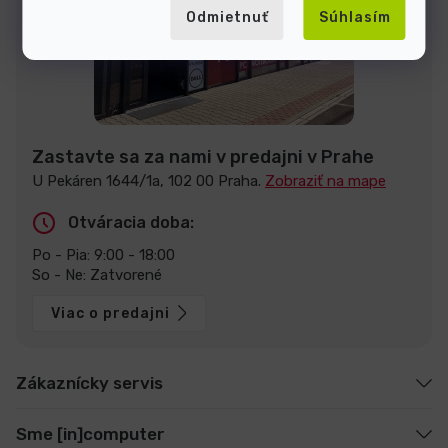
Odmietnuť
Súhlasím
Zastavte sa za nami v predajni v Prahe
U Pekáren 1644/1a, 102 00 Praha.
Zobraziť na mape
Otváracia doba:
Po - Pia: 9:00 - 18:00
So - Ne: Zatvorené
Viac o predajni
Zákaznícky servis
Sme [in]computer