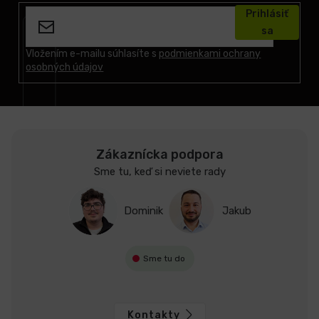
á
Prihlásiť
p
sa
ä
t
Vložením e-mailu súhlasíte s
podmienkami ochrany
osobných údajov
i
e
Zákaznícka podpora
Sme tu, keď si neviete rady
Dominik
Jakub
Sme tu do
Kontakty