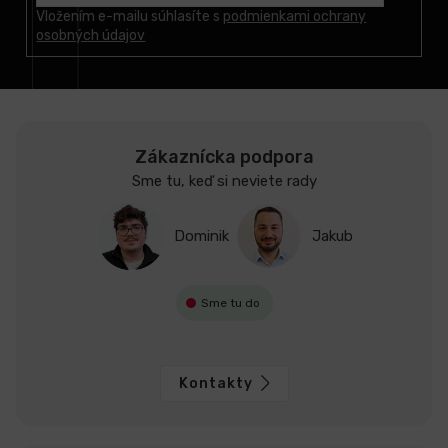
t
Vložením e-mailu súhlasíte s
podmienkami ochrany
osobných údajov
i
e
Zákaznícka podpora
Sme tu, keď si neviete rady
Dominik
Jakub
Sme tu do
Kontakty