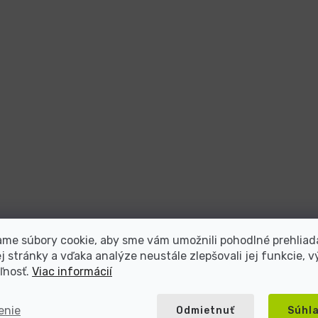
me súbory cookie, aby sme vám umožnili pohodlné prehliad
 stránky a vďaka analýze neustále zlepšovali jej funkcie, v
ľnosť.
Viac informácií
teľ repasovanej elektroniky s viac ako
enie
Odmietnuť
Súhl