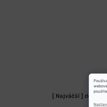
Používa
webovej
použite
[ Najväčší ] dodáva
Nastav