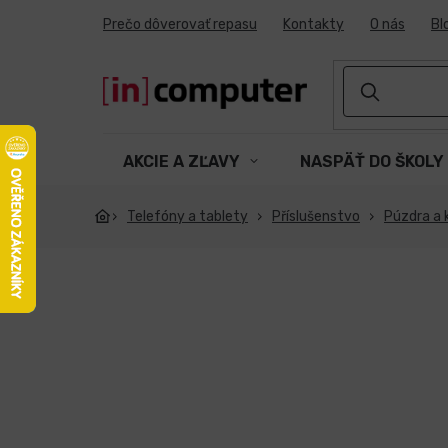
Prejsť
Prečo dôverovať repasu
Kontakty
O nás
Bl
na
obsah
AKCIE A ZĽAVY
NASPÄŤ DO ŠKOLY
Telefóny a tablety
Příslušenstvo
Púzdra a 