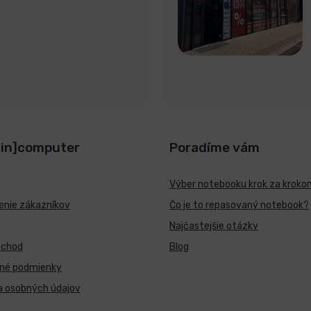
[in]computer
Poradíme vám
Výber notebooku krok za kroko
nie zákazníkov
Čo je to repasovaný notebook?
Najčastejšie otázky
bchod
Blog
né podmienky
a osobných údajov