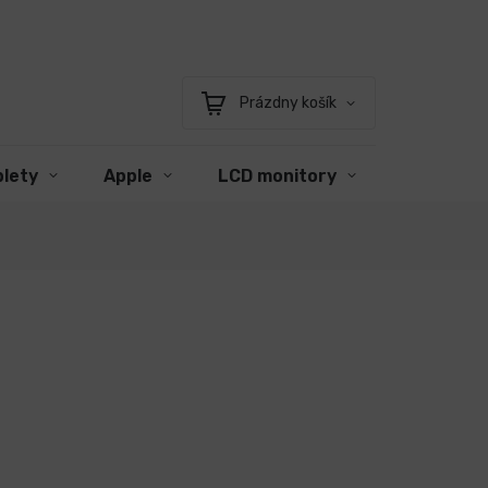
Prázdny košík
Nákupný
košík
blety
Apple
LCD monitory
Príslušen