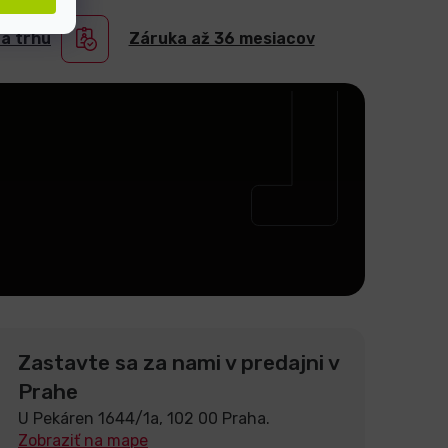
na trhu
Záruka až 36 mesiacov
Zastavte sa za nami v predajni v
Prahe
U Pekáren 1644/1a, 102 00 Praha.
Zobraziť na mape