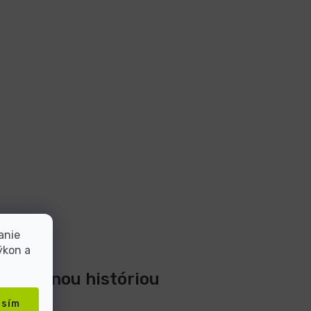
anie
ýkon a
 20-ročnou históriou
asím