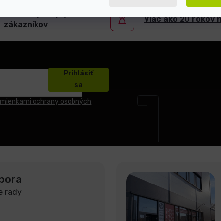
5000+ spokojných
Viac ako 20 rokov 
zákazníkov
Prihlásiť
sa
mienkami ochrany osobných
pora
e rady