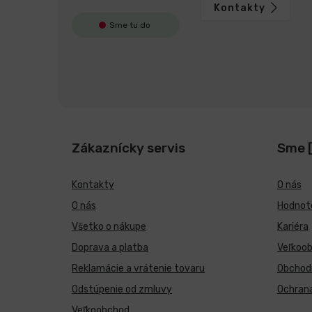
Kontakty
Sme tu do
Zákaznícky servis
Sme 
Kontakty
O nás
O nás
Hodnote
Všetko o nákupe
Kariéra
Doprava a platba
Veľkoo
Reklamácie a vrátenie tovaru
Obchod
Odstúpenie od zmluvy
Ochran
Veľkoobchod