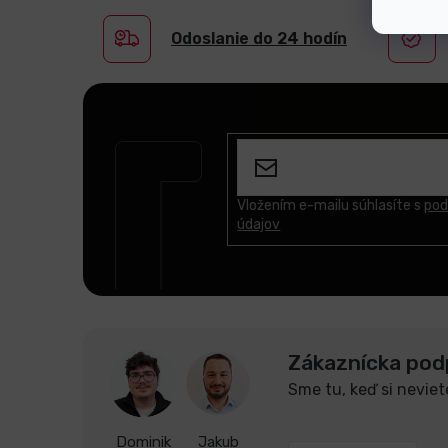
Odoslanie do 24 hodín
Z
á
p
ä
t
Vložením e-mailu súhlasíte s
pod
údajov
i
e
Zákaznícka pod
Sme tu, keď si neviet
Dominik
Jakub