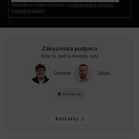
t
Vložením e-mailu súhlasíte s
podmienkami ochrany
osobných údajov
i
e
Zákaznícka podpora
Sme tu, keď si neviete rady
Dominik
Jakub
Sme tu do
Kontakty