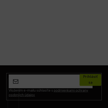
Z
á
Prihlásiť
p
sa
ä
t
Vložením e-mailu súhlasíte s
podmienkami ochrany
osobných údajov
i
e