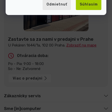
Odmietnuť
Súhlasím
Zastavte sa za nami v predajni v Prahe
U Pekáren 1644/1a, 102 00 Praha.
Zobraziť na mape
Otváracia doba:
Po - Pia: 9:00 - 18:00
So - Ne: Zatvorené
Viac o predajni
Zákaznícky servis
Sme [in]computer