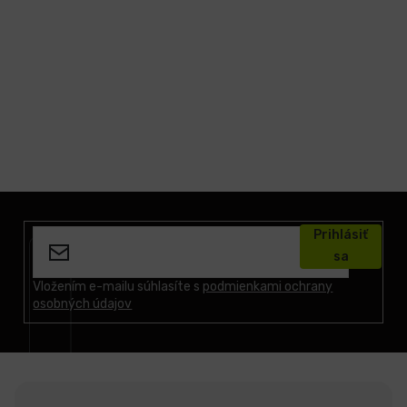
LCD
monitory
Príslušenstvo
Značky
Z
á
Prihlásiť
p
sa
ä
t
Vložením e-mailu súhlasíte s
podmienkami ochrany
osobných údajov
i
e