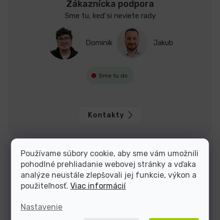
Zákaznícka podpora
Sme tu, keď si neviete rady
Dominik
Jakub
Sme tu do
Kontakty
Používame súbory cookie, aby sme vám umožnili
pohodlné prehliadanie webovej stránky a vďaka
analýze neustále zlepšovali jej funkcie, výkon a
použiteľnosť.
Viac informácií
Nastavenie