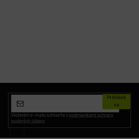
LCD
monitory
Príslušenstvo
Značky
Z
á
Prihlásiť
p
sa
ä
t
Vložením e-mailu súhlasíte s
podmienkami ochrany
osobných údajov
i
e