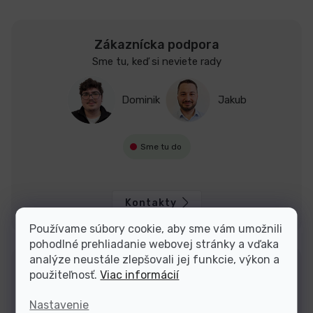
Zákaznícka podpora
Sme tu, keď si neviete rady
Dominik
Jakub
Sme tu do
Kontakty
Používame súbory cookie, aby sme vám umožnili
pohodlné prehliadanie webovej stránky a vďaka
analýze neustále zlepšovali jej funkcie, výkon a
použiteľnosť.
Viac informácií
Nastavenie