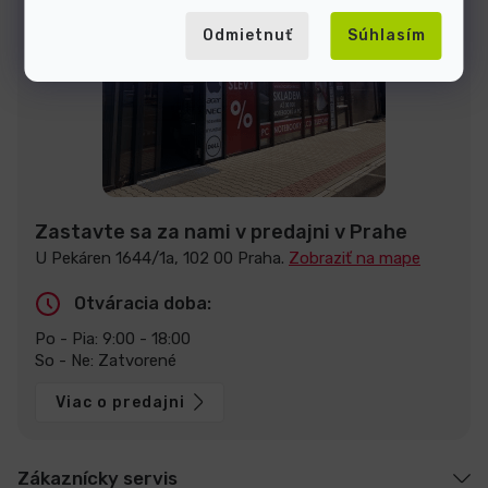
Odmietnuť
Súhlasím
Zastavte sa za nami v predajni v Prahe
U Pekáren 1644/1a, 102 00 Praha.
Zobraziť na mape
Otváracia doba:
Po - Pia: 9:00 - 18:00
So - Ne: Zatvorené
Viac o predajni
Zákaznícky servis