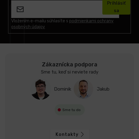
Prihlásiť
p
sa
ä
t
Vložením e-mailu súhlasíte s
podmienkami ochrany
osobných údajov
i
e
Zákaznícka podpora
Sme tu, keď si neviete rady
Dominik
Jakub
Sme tu do
Kontakty