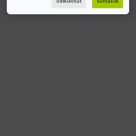
Odmietnuť
Súhlasím