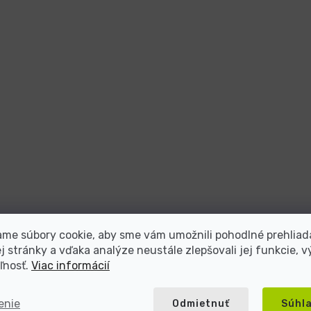
me súbory cookie, aby sme vám umožnili pohodlné prehliad
 stránky a vďaka analýze neustále zlepšovali jej funkcie, v
ľnosť.
Viac informácií
teľ repasovanej elektroniky s viac ako
enie
Odmietnuť
Súhl