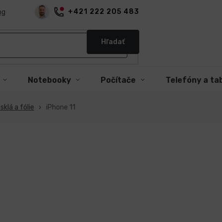
+421 222 205 483
og
Hľadať
Notebooky
Počítače
Telefóny a ta
klá a fólie
iPhone 11