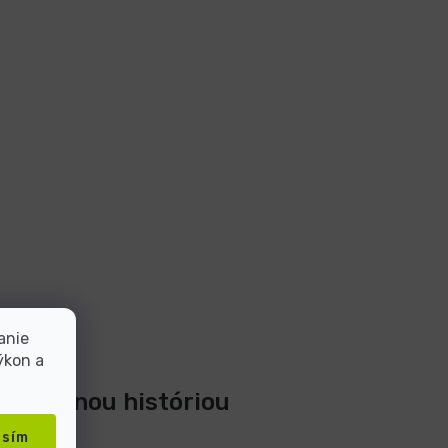
anie
ýkon a
 20-ročnou históriou
asím