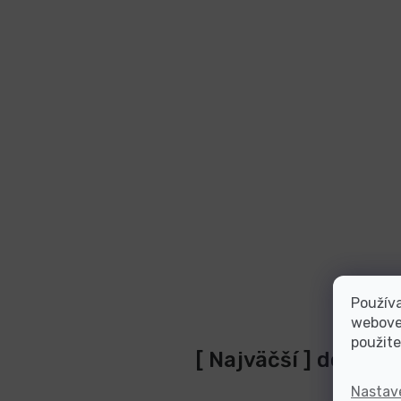
Používa
webovej
použite
[ Najväčší ] dodáva
Nastav