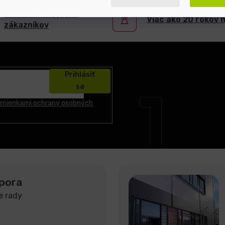
5000+ spokojných
Viac ako 20 rokov 
zákazníkov
Prihlásiť
sa
mienkami ochrany osobných
pora
e rady