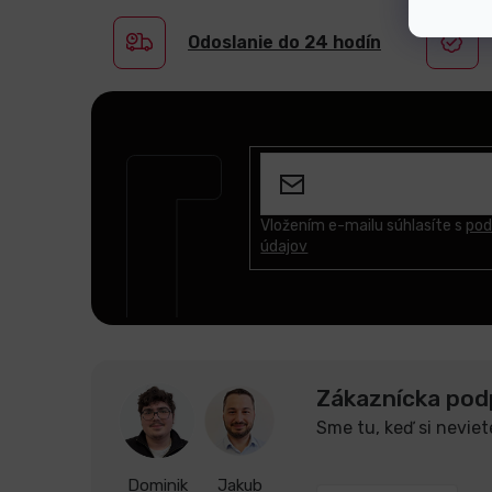
Odoslanie do 24 hodín
Z
á
p
ä
t
Vložením e-mailu súhlasíte s
pod
údajov
i
e
Zákaznícka pod
Sme tu, keď si neviet
Dominik
Jakub