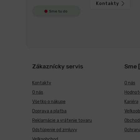
Kontakty
Sme tu do
Zákaznícky servis
Sme 
Kontakty
O nás
O nás
Hodnote
Všetko o nákupe
Kariéra
Doprava a platba
Veľkoo
Reklamácie a vrátenie tovaru
Obchod
Odstúpenie od zmluvy
Ochran
Veľkoobchod