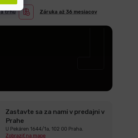
na trhu
Záruka až 36 mesiacov
Zastavte sa za nami v predajni v
Prahe
U Pekáren 1644/1a, 102 00 Praha.
Zobraziť na mape