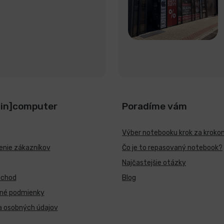
[in]computer
Poradíme vám
Výber notebooku krok za kroko
nie zákazníkov
Čo je to repasovaný notebook?
Najčastejšie otázky
bchod
Blog
né podmienky
a osobných údajov