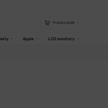
Prázdny košík
Nákupný
košík
blety
Apple
LCD monitory
Príslušen