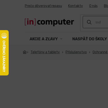
Prejsť
Prečo dôverovať repasu
Kontakty
O nás
Bl
na
obsah
AKCIE A ZĽAVY
NASPÄŤ DO ŠKOLY
Telefóny a tablety
Příslušenstvo
Ochranné s