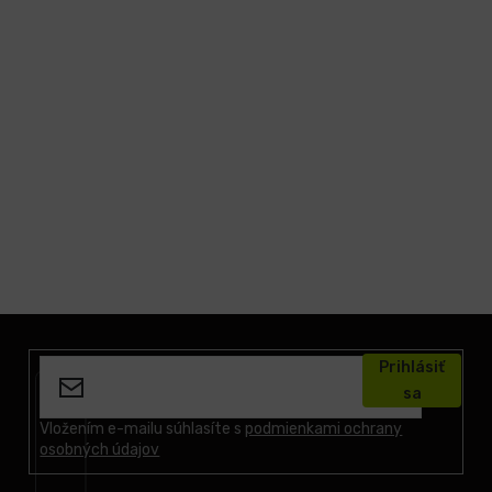
Z
á
Prihlásiť
p
sa
ä
t
Vložením e-mailu súhlasíte s
podmienkami ochrany
osobných údajov
i
e