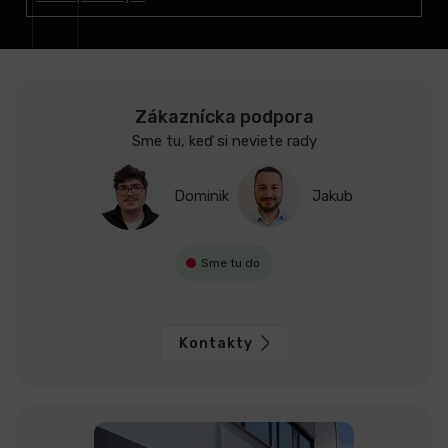
i
e
Zákaznícka podpora
Sme tu, keď si neviete rady
Dominik
Jakub
Sme tu do
Kontakty