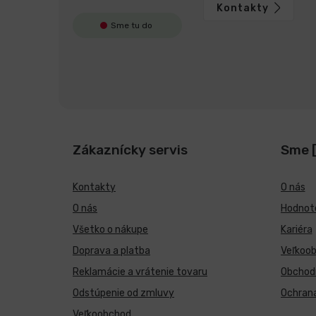
Kontakty
Sme tu do
Zákaznícky servis
Sme 
Kontakty
O nás
O nás
Hodnote
Všetko o nákupe
Kariéra
Doprava a platba
Veľkoo
Reklamácie a vrátenie tovaru
Obchod
Odstúpenie od zmluvy
Ochran
Veľkoobchod