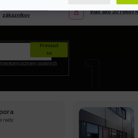
5000+ spokojných
Viac ako 20 rokov 
zákazníkov
Prihlásiť
sa
mienkami ochrany osobných
pora
e rady