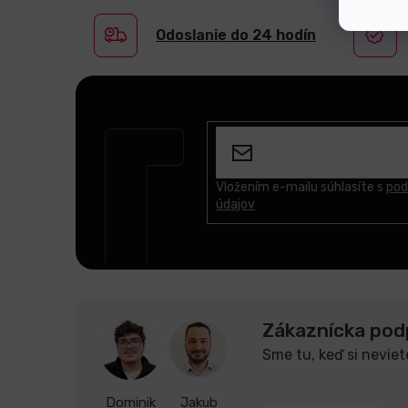
Odoslanie do 24 hodín
Z
á
p
ä
t
Vložením e-mailu súhlasíte s
pod
údajov
i
e
Zákaznícka pod
Sme tu, keď si neviet
Dominik
Jakub