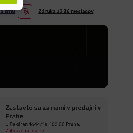
na trhu
Záruka až 36 mesiacov
Zastavte sa za nami v predajni v
Prahe
U Pekáren 1644/1a, 102 00 Praha.
Zobraziť na mape