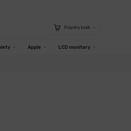
Prázdny košík
Nákupný
košík
blety
Apple
LCD monitory
Príslušen