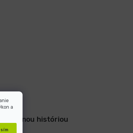
anie
ýkon a
 20-ročnou históriou
asím