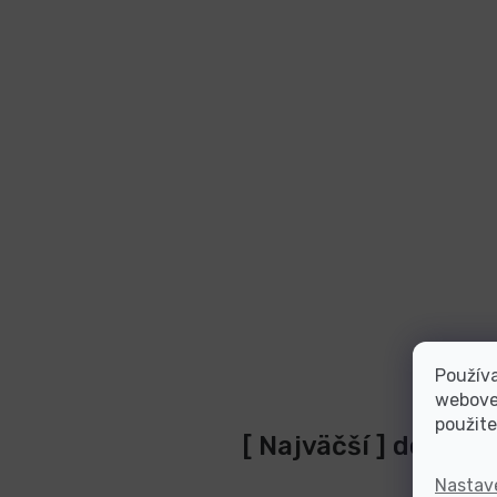
Používa
webovej
použite
[ Najväčší ] dodáva
Nastav