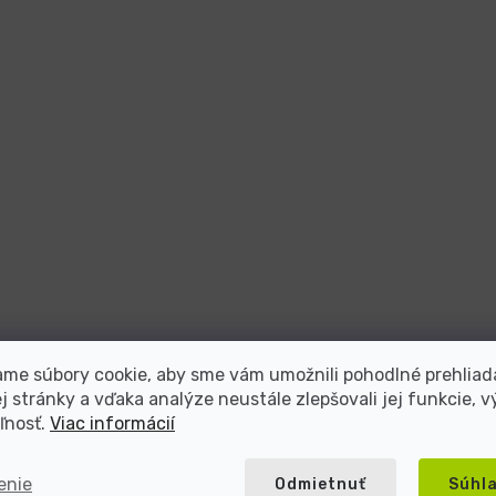
me súbory cookie, aby sme vám umožnili pohodlné prehliad
 stránky a vďaka analýze neustále zlepšovali jej funkcie, v
ľnosť.
Viac informácií
teľ repasovanej elektroniky s viac ako
enie
Odmietnuť
Súhl