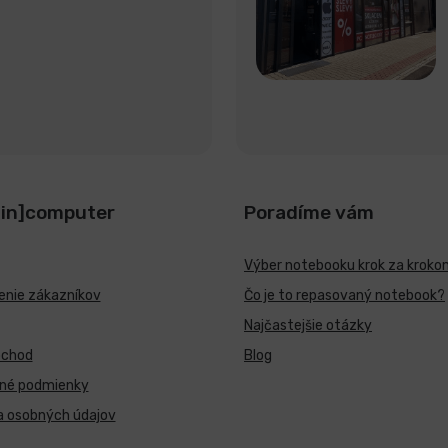
[in]computer
Poradíme vám
Výber notebooku krok za kroko
nie zákazníkov
Čo je to repasovaný notebook?
Najčastejšie otázky
bchod
Blog
né podmienky
a osobných údajov