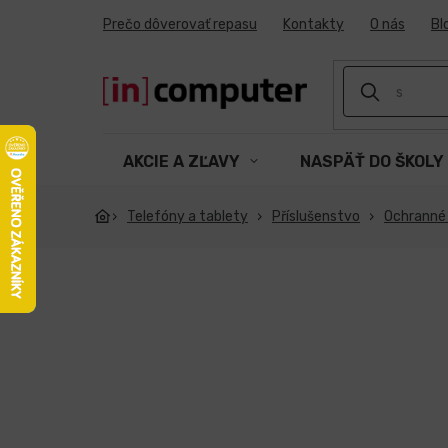
Prejsť
Prečo dôverovať repasu
Kontakty
O nás
Bl
na
obsah
AKCIE A ZĽAVY
NASPÄŤ DO ŠKOLY
Telefóny a tablety
Příslušenstvo
Ochranné s