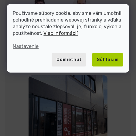
Dominik
Jakub
Používame súbory cookie, aby sme vám umožnili
pohodlné prehliadanie webovej stránky a vďaka
analýze neustále zlepšovali jej funkcie, výkon a
Sme tu do
použiteľnosť.
Viac informácií
Nastavenie
Kontakty
Odmietnuť
Súhlasím