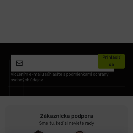
Z
á
Prihlásiť
p
sa
ä
t
Vložením e-mailu súhlasíte s
podmienkami ochrany
osobných údajov
i
e
Zákaznícka podpora
Sme tu, keď si neviete rady