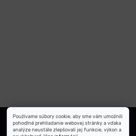
Z
Používame súbory cookie, aby sme vám umožnili
á
Prihlásiť
pohodlné prehliadanie webovej stránky a vďaka
p
sa
analýze neustále zlepšovali jej funkcie, výkon a
ä