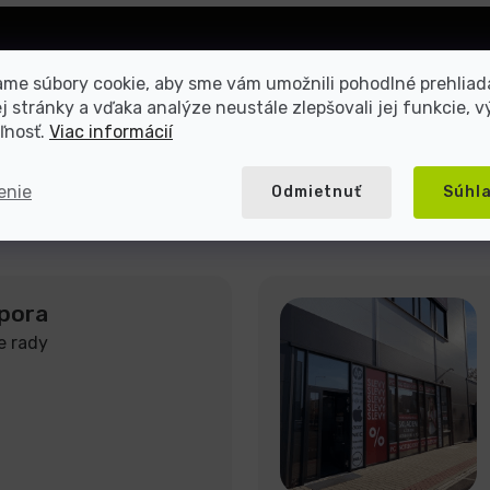
Prihlásiť
me súbory cookie, aby sme vám umožnili pohodlné prehliad
sa
 stránky a vďaka analýze neustále zlepšovali jej funkcie, v
ľnosť.
Viac informácií
mienkami ochrany osobných
enie
Odmietnuť
Súhl
pora
e rady