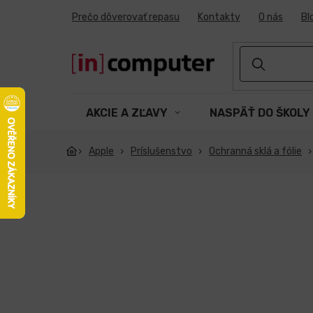
Prejsť
Prečo dôverovať repasu
Kontakty
O nás
Bl
na
obsah
AKCIE A ZĽAVY
NASPÄŤ DO ŠKOLY
Apple
Príslušenstvo
Ochranná sklá a fólie