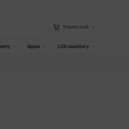
Prázdny košík
Nákupný
košík
blety
Apple
LCD monitory
Príslušen