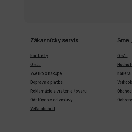
Zákaznícky servis
Sme 
Kontakty
O nás
O nás
Hodnote
Všetko o nákupe
Kariéra
Doprava a platba
Veľkoo
Reklamácie a vrátenie tovaru
Obchod
Odstúpenie od zmluvy
Ochran
Veľkoobchod