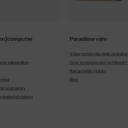
[in]computer
Poradíme vám
Výber notebooku krok za kroko
nie zákazníkov
Čo je to repasovaný notebook?
Najčastejšie otázky
bchod
Blog
né podmienky
a osobných údajov