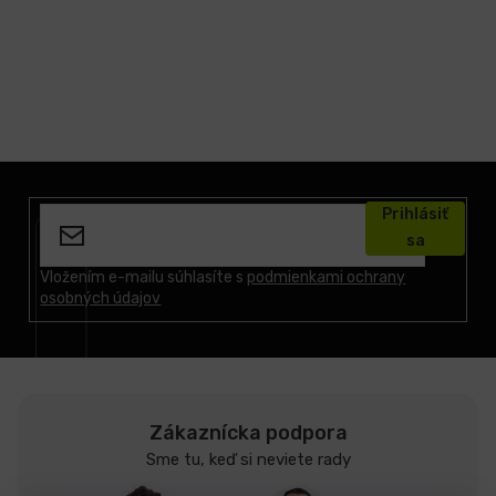
Z
á
Prihlásiť
p
sa
ä
t
Vložením e-mailu súhlasíte s
podmienkami ochrany
osobných údajov
i
e
Zákaznícka podpora
Sme tu, keď si neviete rady