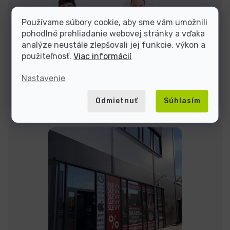
Dominik
Jakub
Používame súbory cookie, aby sme vám umožnili
pohodlné prehliadanie webovej stránky a vďaka
analýze neustále zlepšovali jej funkcie, výkon a
Sme tu do
použiteľnosť.
Viac informácií
Nastavenie
Kontakty
Odmietnuť
Súhlasím