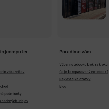
[in]computer
Poradíme vám
Výber notebooku krok za kroko
nie zákazníkov
Čo je to repasovaný notebook?
Najčastejšie otázky
bchod
Blog
né podmienky
a osobných údajov