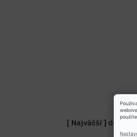
Používa
webovej
použite
[ Najväčší ] dodáva
Nastav