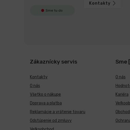
Kontakty
Sme tu do
Zákaznícky servis
Sme 
Kontakty
O nás
O nás
Hodnote
Všetko o nákupe
Kariéra
Doprava a platba
Veľkoo
Reklamácie a vrátenie tovaru
Obchod
Odstúpenie od zmluvy
Ochran
Veľkoobchod