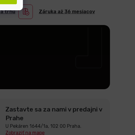
na trhu
Záruka až 36 mesiacov
Zastavte sa za nami v predajni v
Prahe
U Pekáren 1644/1a, 102 00 Praha.
Zobraziť na mape