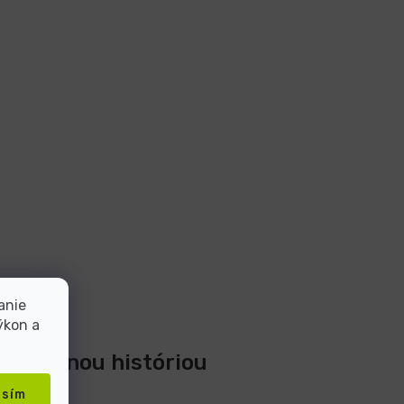
anie
ýkon a
 20-ročnou históriou
asím