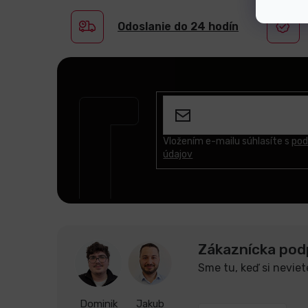
Odoslanie do 24 hodín
Z
á
p
ä
t
Vložením e-mailu súhlasíte s
pod
údajov
i
e
Zákaznícka pod
Sme tu, keď si neviet
Dominik
Jakub