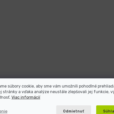
me súbory cookie, aby sme vám umožnili pohodlné prehliad
 stránky a vďaka analýze neustále zlepšovali jej funkcie, v
ľnosť.
Viac informácií
teľ repasovanej elektroniky s viac ako
enie
Odmietnuť
Súhl