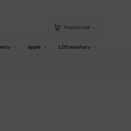
Prázdny košík
Nákupný
košík
blety
Apple
LCD monitory
Príslušen