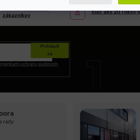
5000+ spokojných
Viac ako 20 rokov 
zákazníkov
Prihlásiť
sa
mienkami ochrany osobných
pora
e rady