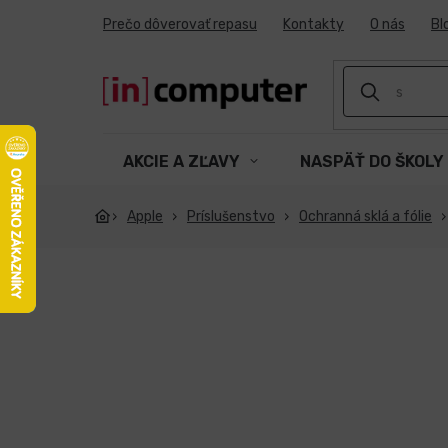
Prejsť
Prečo dôverovať repasu
Kontakty
O nás
Bl
na
obsah
AKCIE A ZĽAVY
NASPÄŤ DO ŠKOLY
Apple
Príslušenstvo
Ochranná sklá a fólie