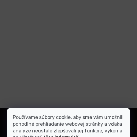
Z
Používame súbory cookie, aby sme vám umožnili
á
Prihlásiť
pohodlné prehliadanie webovej stránky a vďaka
p
sa
analýze neustále zlepšovali jej funkcie, výkon a
ä