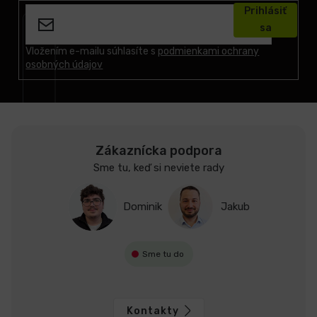
á
Prihlásiť
p
sa
ä
t
Vložením e-mailu súhlasíte s
podmienkami ochrany
osobných údajov
i
e
Zákaznícka podpora
Sme tu, keď si neviete rady
Dominik
Jakub
Sme tu do
Kontakty