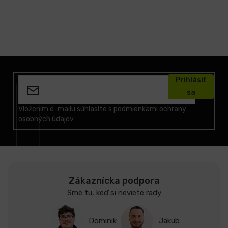
Z
á
Prihlásiť
p
sa
ä
t
Vložením e-mailu súhlasíte s
podmienkami ochrany
osobných údajov
i
e
Zákaznícka podpora
Sme tu, keď si neviete rady
Dominik
Jakub