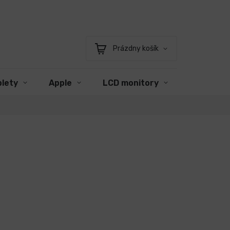
Prázdny košík
Nákupný
košík
blety
Apple
LCD monitory
Príslušen