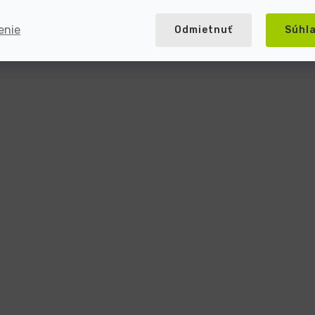
enie
Odmietnuť
Súhl