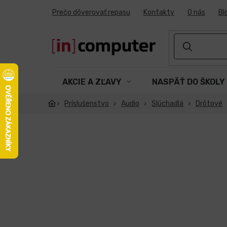
Prejsť
Prečo dôverovať repasu
Kontakty
O nás
Bl
na
obsah
AKCIE A ZĽAVY
NASPÄŤ DO ŠKOLY
Príslušenstvo
Audio
Slúchadlá
Drôtové