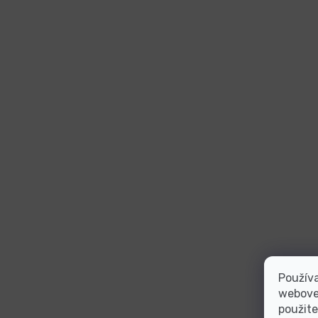
Používa
webovej
použite