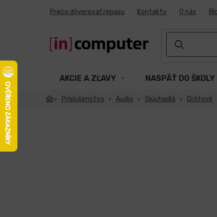
Prejsť
Prečo dôverovať repasu
Kontakty
O nás
Bl
na
obsah
AKCIE A ZĽAVY
NASPÄŤ DO ŠKOLY
Príslušenstvo
Audio
Slúchadlá
Drôtové