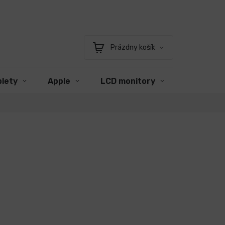
Prázdny košík
Nákupný
košík
blety
Apple
LCD monitory
Príslušen