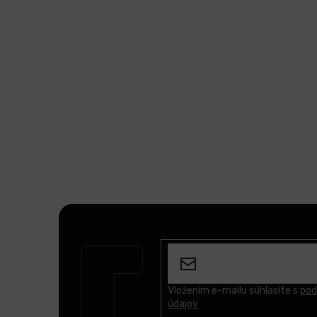
Z
á
p
ä
t
Vložením e-mailu súhlasíte s
pod
údajov
i