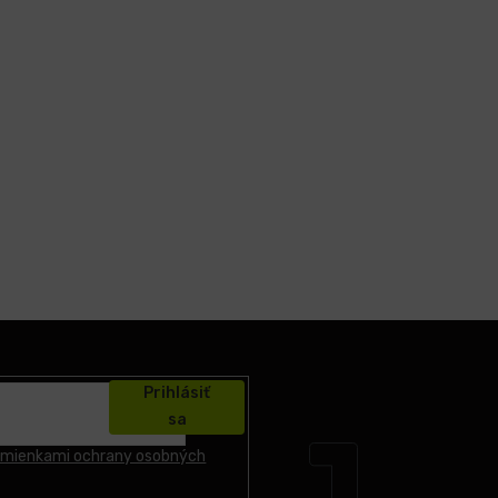
Prihlásiť
sa
mienkami ochrany osobných