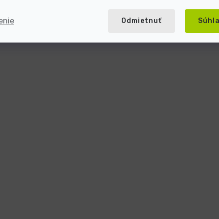
enie
Odmietnuť
Súhl