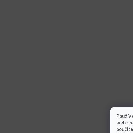
Používa
webovej
použite