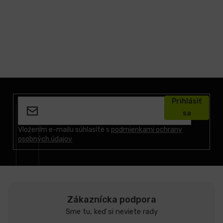
Z
á
Prihlásiť
p
sa
ä
t
Vložením e-mailu súhlasíte s
podmienkami ochrany
osobných údajov
i
e
Zákaznícka podpora
Sme tu, keď si neviete rady