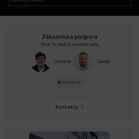
i
e
Zákaznícka podpora
Sme tu, keď si neviete rady
Dominik
Jakub
Sme tu do
Kontakty