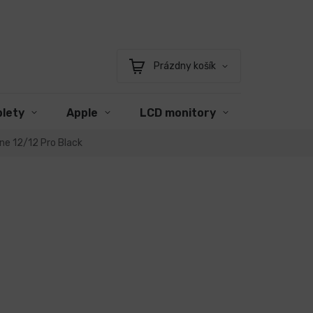
Prázdny košík
Nákupný
košík
blety
Apple
LCD monitory
Príslušen
ne 12/12 Pro Black