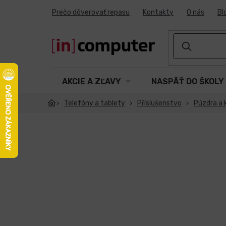
Prejsť
Prečo dôverovať repasu
Kontakty
O nás
Bl
na
obsah
AKCIE A ZĽAVY
NASPÄŤ DO ŠKOLY
Telefóny a tablety
Příslušenstvo
Púzdra a 