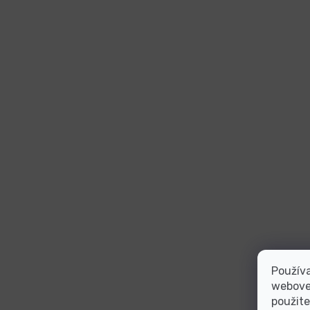
Používa
webovej
použite