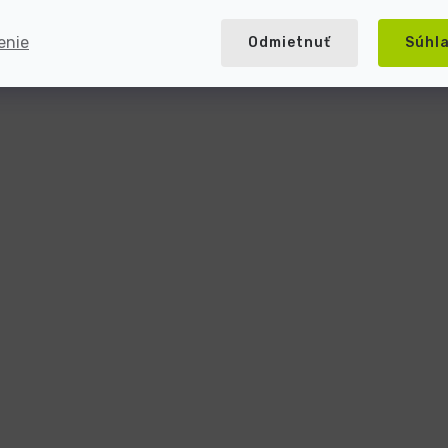
enie
Odmietnuť
Súhl