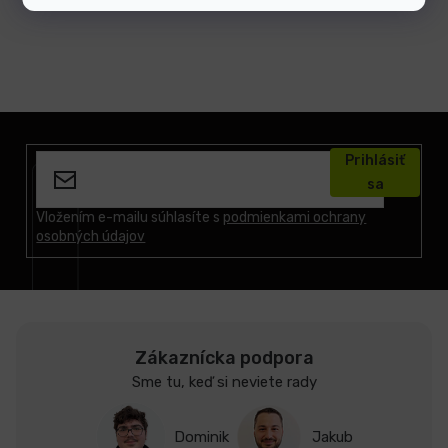
Z
á
Prihlásiť
p
sa
ä
t
Vložením e-mailu súhlasíte s
podmienkami ochrany
osobných údajov
i
e
Zákaznícka podpora
Sme tu, keď si neviete rady
Dominik
Jakub