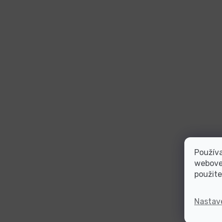
Používa
webovej
použite
Nastav