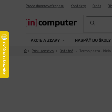
Prejsť
Prečo dôverovať repasu
Kontakty
O nás
Bl
na
obsah
AKCIE A ZĽAVY
NASPÄŤ DO ŠKOLY
Príslušenstvo
Ostatné
Termo pasta - biela