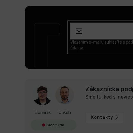
Z
á
p
ä
t
Vložením e-mailu súhlasíte s
pod
údajov
i
e
Zákaznícka pod
Sme tu, keď si neviet
Dominik
Jakub
Kontakty
Sme tu do