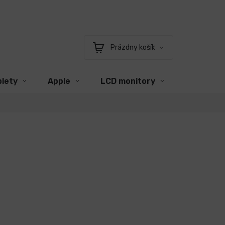
Prázdny košík
Nákupný
košík
blety
Apple
LCD monitory
Príslušen