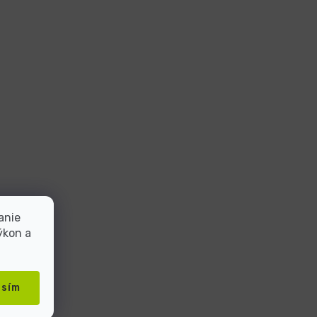
anie
ýkon a
asím