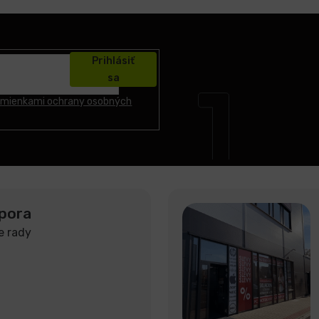
Prihlásiť
sa
mienkami ochrany osobných
pora
e rady