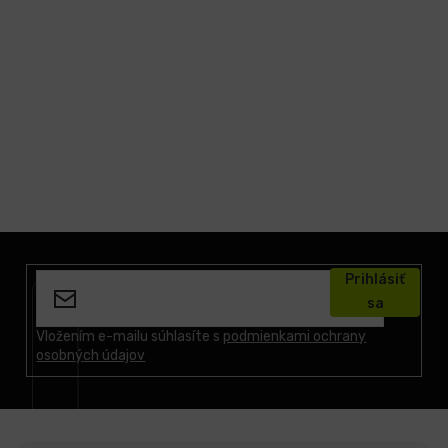
Z
á
Prihlásiť
p
sa
ä
t
Vložením e-mailu súhlasíte s
podmienkami ochrany
osobných údajov
i
e