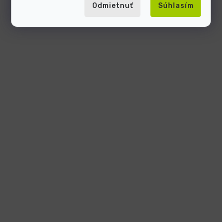
Odmietnuť
Súhlasím