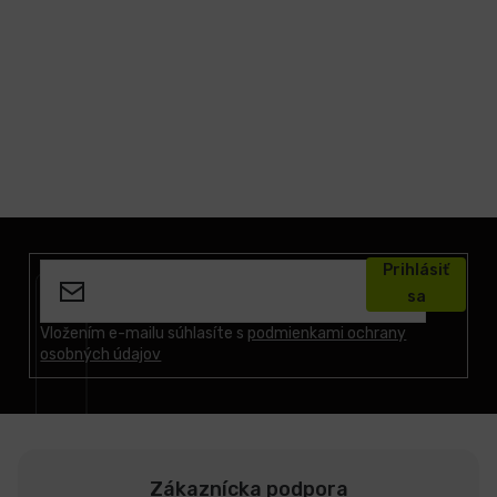
Z
á
Prihlásiť
p
sa
ä
t
Vložením e-mailu súhlasíte s
podmienkami ochrany
osobných údajov
i
e
Zákaznícka podpora