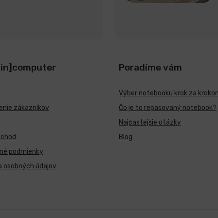
[in]computer
Poradíme vám
Výber notebooku krok za kroko
nie zákazníkov
Čo je to repasovaný notebook?
Najčastejšie otázky
bchod
Blog
né podmienky
a osobných údajov