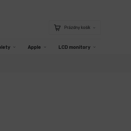
Prázdny košík
Nákupný
košík
blety
Apple
LCD monitory
Príslušen