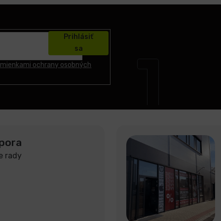
Prihlásiť
sa
mienkami ochrany osobných
pora
e rady