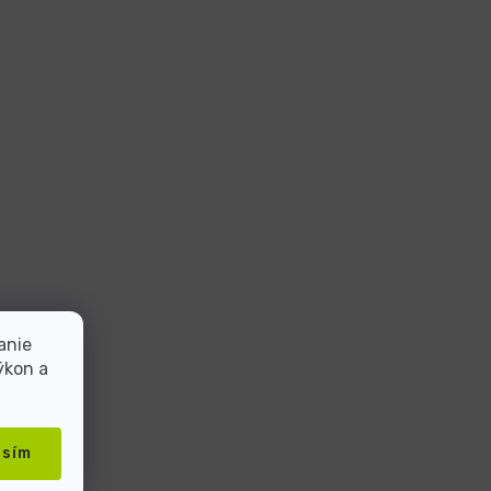
anie
ýkon a
asím