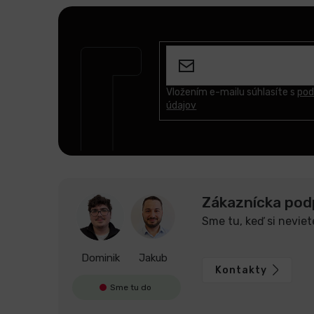
Z
á
p
ä
t
Vložením e-mailu súhlasíte s
pod
údajov
i
e
Zákaznícka pod
Sme tu, keď si neviet
Dominik
Jakub
Kontakty
Sme tu do