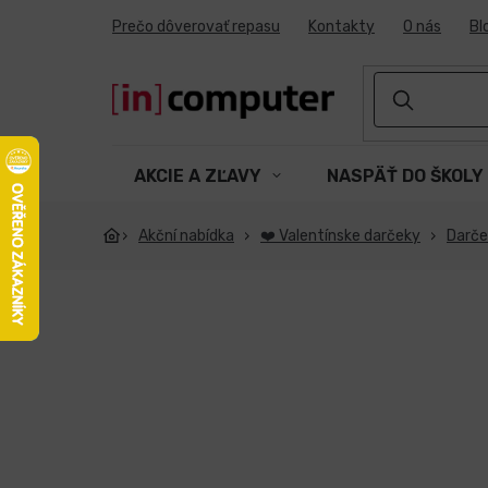
Prejsť
Prečo dôverovať repasu
Kontakty
O nás
Bl
na
obsah
AKCIE A ZĽAVY
NASPÄŤ DO ŠKOLY
Akční nabídka
❤️ Valentínske darčeky
Darče