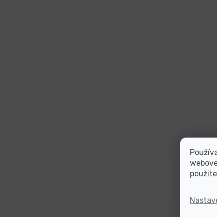
Používa
webovej
použite
Nastav