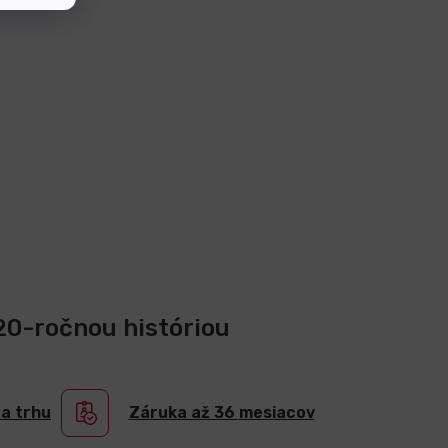
 20-ročnou históriou
na trhu
Záruka až 36 mesiacov