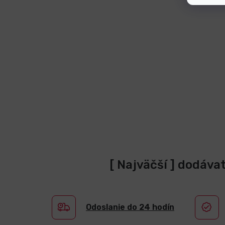
[ Najväčší ] dodáva
Odoslanie do 24 hodín