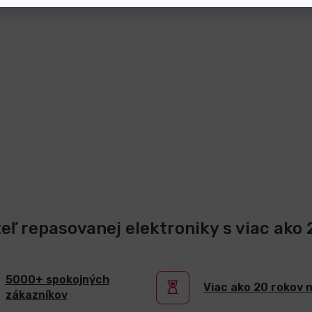
teľ repasovanej elektroniky s viac ako
5000+ spokojných
Viac ako 20 rokov 
zákazníkov