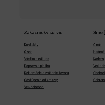
Zákaznícky servis
Sme 
Kontakty
O nás
O nás
Hodnote
Všetko o nákupe
Kariéra
Doprava a platba
Veľkoo
Reklamácie a vrátenie tovaru
Obchod
Odstúpenie od zmluvy
Ochran
Veľkoobchod