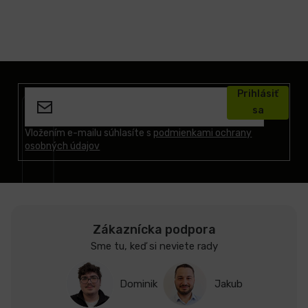
Z
á
Prihlásiť
p
sa
ä
t
Vložením e-mailu súhlasíte s
podmienkami ochrany
osobných údajov
i
e
Zákaznícka podpora
Sme tu, keď si neviete rady
Dominik
Jakub