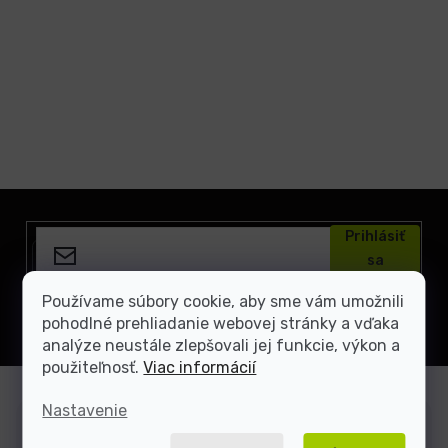
Z
á
Prihlásiť
p
sa
ä
t
Vložením e-mailu súhlasíte s
podmienkami ochrany
Používame súbory cookie, aby sme vám umožnili
osobných údajov
i
pohodlné prehliadanie webovej stránky a vďaka
e
analýze neustále zlepšovali jej funkcie, výkon a
použiteľnosť.
Viac informácií
Nastavenie
Zákaznícka podpora