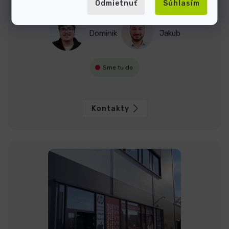
Odmietnuť
Súhlasím
Sme tu, keď si neviete rady
Dominik
Jakub
Sme tu do
Kontakty