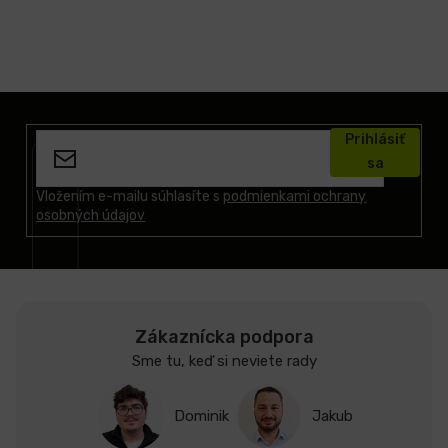
Z
á
Prihlásiť
p
sa
ä
t
Vložením e-mailu súhlasíte s
podmienkami ochrany
osobných údajov
i
e
Zákaznícka podpora
Sme tu, keď si neviete rady
Dominik
Jakub