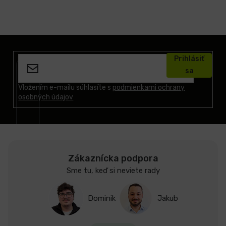
Z
á
Prihlásiť
p
sa
ä
t
Vložením e-mailu súhlasíte s
podmienkami ochrany
osobných údajov
i
e
Zákaznícka podpora
Sme tu, keď si neviete rady
Dominik
Jakub